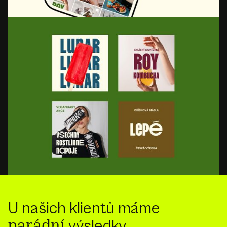
U našich klientů máme
výsledky
parádní