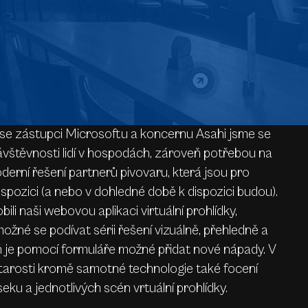
se zástupci Microsoftu a koncernu Asahi jsme se
ávštěvnosti lidí v hospodách, zároveň potřebou na
erní řešení partnerů pivovaru, která jsou pro
ispozici (a nebo v dohledné době k dispozici budou).
ili naši webovou aplikaci virtuální prohlídky,
ožné se podívat sérii řešení vizuálně, přehledně a
 je pomocí formuláře možné přidat nové nápady. V
 starosti kromě samotné technologie také focení
eku a jednotlivých scén vrtuální prohlídky.