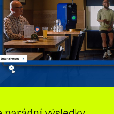
e
výsledky
parádní