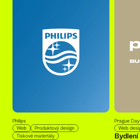
Philips
Prague Day
Web
Produktový design
Web desi
Bydlení
Tiskové materiály