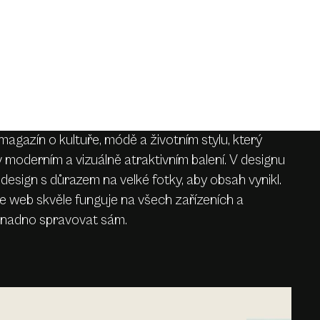
magazín o kultuře, módě a životním stylu, který
 v moderním a vizuálně atraktivním balení. V designu
ý design s důrazem na velké fotky, aby obsah vynikl.
e web skvěle funguje na všech zařízeních a
snadno spravovat sám.