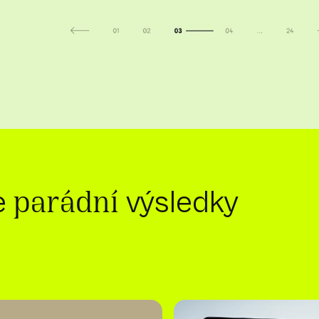
e
výsledky
parádní