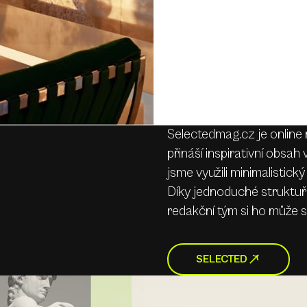
Selectedmag.cz je online 
přináší inspirativní obsah
jsme využili minimalistick
Díky jednoduché struktuř
redakční tým si ho může 
SELECTED