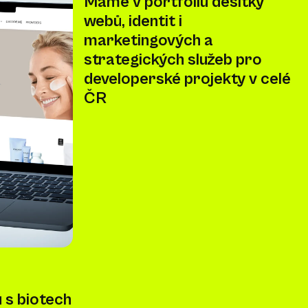
Máme v portfoliu desítky
webů, identit i
marketingových a
strategických služeb pro
developerské projekty v celé
ČR
 s biotech