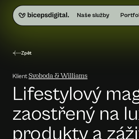
Naše služby
Portfo
Zpět
Klient
Svoboda & Williams
Lifestylový ma
zaostřený na lu
produkty a záž