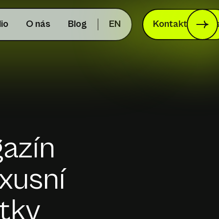
lio
O nás
Blog
EN
Kontaktujte ná
gazín
xusní
itky