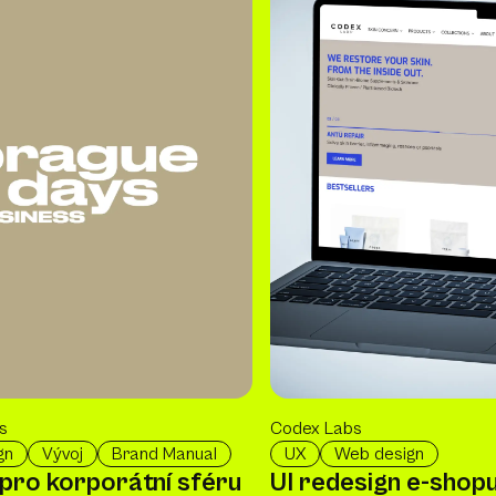
s
Codex Labs
gn
Vývoj
Brand Manual
UX
Web design
 pro korporátní sféru
UI redesign e-shopu