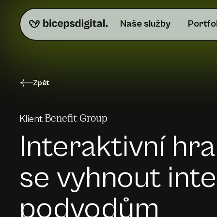
Naše služby
Portfo
Zpět
Klient
Benefit Group
Interaktivní hra
se vyhnout int
podvodům