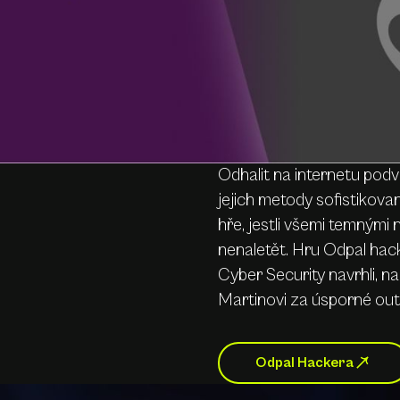
Odhalit na internetu podvo
jejich metody sofistikova
hře, jestli všemi temnými
nenaletět. Hru Odpal hac
Cyber Security navrhli, na
Martinovi za úsporné out 
Odpal Hackera