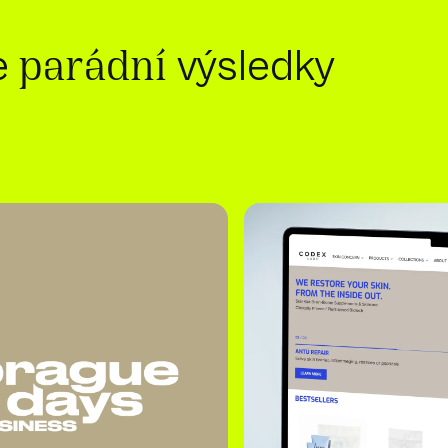
e
výsledky
parádní