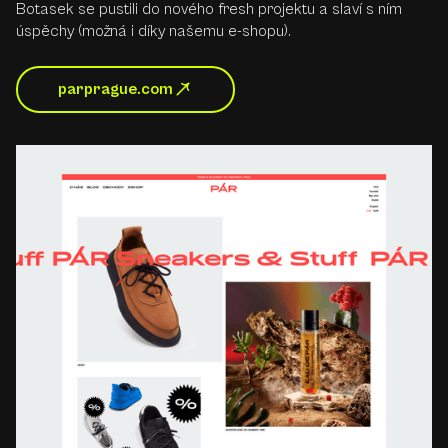
Botasek se pustili do nového fresh projektu a slaví s ním
úspěchy (možná i díky našemu e-shopu).
parprague.com