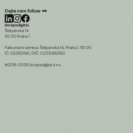
Dejte nám follow 👀
bicepsdigital.
Štěpánská 14
110 00 Praha 1
Fakturační adresa: Štěpánská 14, Praha 1, 110 00
IČ: 05382190, DIČ: CZ05382190
©2016–2026 bicepsdigital s.r.o.