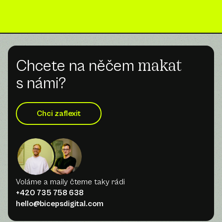
Chcete na něčem
makat
s námi?
Chci zaflexit
Voláme a maily čteme taky rádi
+420 735 758 638
hello@bicepsdigital.com