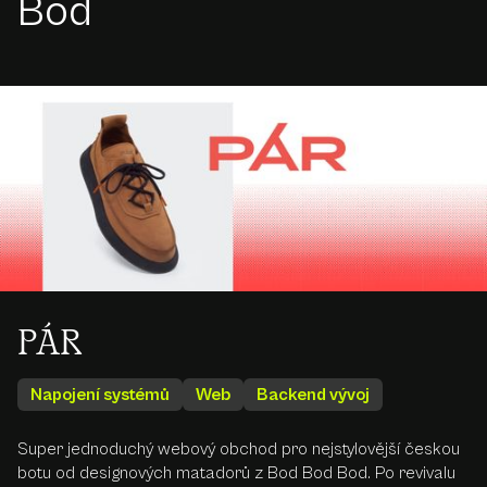
Bod
PÁR
Napojení systémů
Web
Backend vývoj
Super jednoduchý webový obchod pro nejstylovější českou
botu od designových matadorů z Bod Bod Bod. Po revivalu