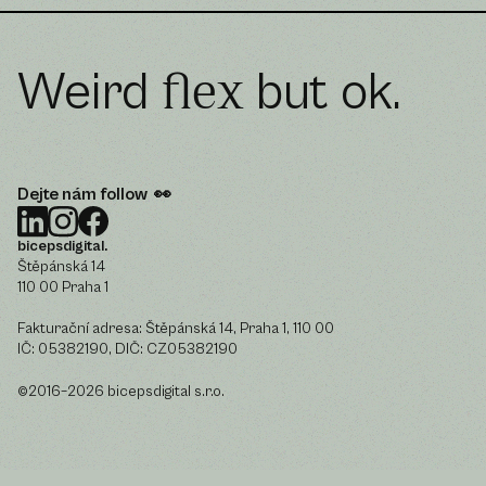
Weird
but ok.
flex
Dejte nám follow 👀
bicepsdigital.
Štěpánská 14
110 00 Praha 1
Fakturační adresa: Štěpánská 14, Praha 1, 110 00
IČ: 05382190, DIČ: CZ05382190
©2016–2026 bicepsdigital s.r.o.