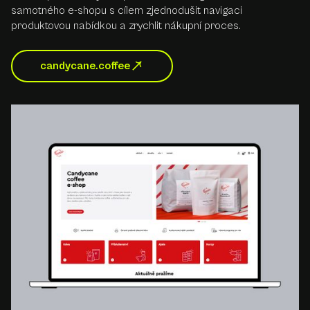
samotného e-shopu s cílem zjednodušit navigaci
produktovou nabídkou a zrychlit nákupní proces.
candycane.coffee