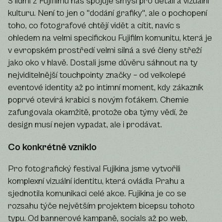
S lidmi z Fujifilmu nás spojuje smysl pro detail a vizuální
kulturu. Není to jen o "dodání grafiky", ale o pochopení
toho, co fotografové chtějí vidět a cítit, navíc s
ohledem na velmi specifickou Fujifilm komunitu, která je
v evropském prostředí velmi silná a své členy střeží
jako oko v hlavě. Dostali jsme důvěru sáhnout na ty
nejviditelnější touchpointy značky – od velkolepé
eventové identity až po intimní moment, kdy zákazník
poprvé otevírá krabici s novým foťákem. Chemie
zafungovala okamžitě, protože oba týmy vědí, že
design musí nejen vypadat, ale i prodávat.
Co konkrétně vzniklo
Pro fotografický festival Fujikina jsme vytvořili
komplexní vizuální identitu, která ovládla Prahu a
sjednotila komunikaci celé akce. Fujikina je co se
rozsahu týče největším projektem bicepsu tohoto
typu. Od bannerové kampaně, socials až po web,