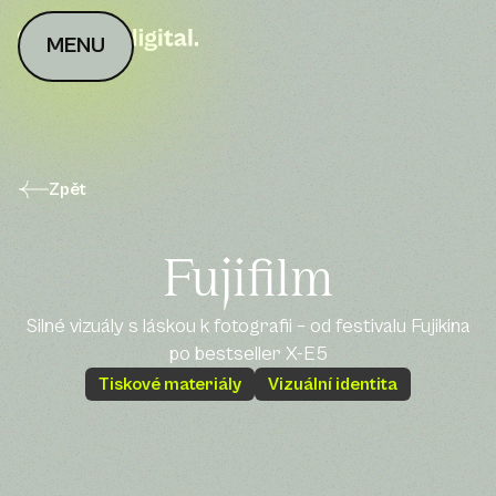
MENU
Zpět
Fujifilm
Silné vizuály s láskou k fotografii – od festivalu Fujikina
po bestseller X-E5
Tiskové materiály
Vizuální identita