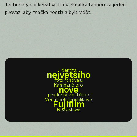
Technologie a kreativa tady zkrátka táhnou za jeden
provaz, aby značka rostla a byla vidět.
Identita
největšího
foto festivalu
Kampaně pro
nové
produkty v nabídce
Vizuál celorepublikové
Fujifilm
Roadshow