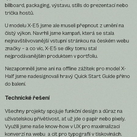
billboard, packaging, výstavu, stills do prezentací nebo
trička hostů.
U modelu X-E5 jsme ale museli přepnout z umění na
čistý výkon. Navrhli jsme kampaň, která se stala
nejnavštěvovanější vstupní stránkou na českém webu
značky – a co víc, X-E5 se díky tomu stal
nejprodávanějším produktem v portfoliu.
Nezapomněli jsme ani na offline zážitek: pro model X-
Half jsme nadesignovali hravý Quick Start Guide přímo
do balení.
Technické řešení
Všechny projekty spojuje funkční design a důraz na
uživatelskou přívětivost, ať už jde o papír nebo pixely.
Využili jsme naše know-how v UX pro maximalizaci
konverzí na webu a cit pro typografii v tiskovinách.